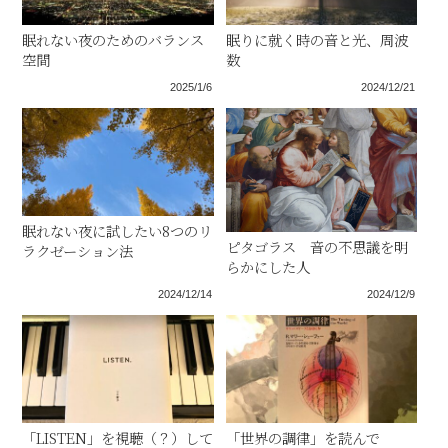
眠れない夜のためのバランス
眠りに就く時の音と光、周波
空間
数
2025/1/6
2024/12/21
眠れない夜に試したい8つのリ
ピタゴラス 音の不思議を明
ラクゼーション法
らかにした人
2024/12/14
2024/12/9
「LISTEN」を視聴（？）して
「世界の調律」を読んで