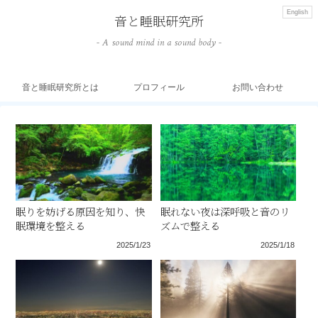
English
音と睡眠研究所
- A sound mind in a sound body -
音と睡眠研究所とは
プロフィール
お問い合わせ
眠りを妨げる原因を知り、快
眠れない夜は深呼吸と音のリ
眠環境を整える
ズムで整える
2025/1/23
2025/1/18