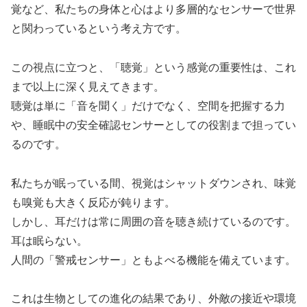
覚など、
私たちの身体と心はより多層的なセンサーで世界
と関わっているという考え方です。
この視点に立つと、「聴覚」という感覚の重要性は、
これ
まで以上に深く見えてきます。
聴覚は単に
「
音を聞く
」
だけでなく、空間を把握する力
や、
睡眠中の安全確認センサーとしての役割まで担ってい
るのです。
私たちが眠っている間、視覚はシャットダウンされ、
味覚
も嗅覚も大きく反応が鈍ります。
しかし、耳だけは常に周囲の音を聴き続けているのです。
耳は眠らない
。
人間の「警戒センサー」
ともよべる機能を備えています。
これは生物としての進化の結果であり、
外敵の接近や環境