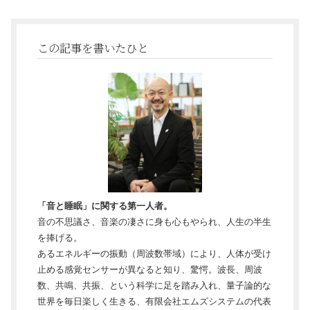
この記事を書いたひと
「音と睡眠」に関する第一人者。
音の不思議さ、音楽の凄さに身も心もやられ、人生の半生
を捧げる。
あるエネルギーの振動（周波数帯域）により、人体が受け
止める感覚センサーが異なると知り、驚愕。波長、周波
数、共鳴、共振、という科学に足を踏み入れ、量子論的な
世界を毎日楽しく生きる、有限会社エムズシステムの代表