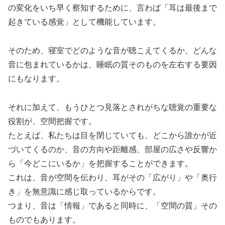
の変化をいち早く察知するために、
言わば
「耳は最後まで
起きている感覚」
として機能しています。
そのため、寝室でどのような音が聴こえてくるか、
どんな
音に包まれているかは、睡眠の質そのものを左右する要因
に
も
なります。
それに加えて、
もうひとつ見落とされがちな聴覚の重要な
役割が、
空間把握です。
たとえば、私たちは目を閉じていても、
どこから誰かが近
づいてくるのか、音の方向や距離感、部屋の広さや反響か
ら「今どこにいるか」
を把握することができます。
これは、音が空間を伝わり、耳がその
「
広がり
」
や
「
奥行
き
」
を無
意識に感じ取っているからです。
つまり、音は
「
情報
」
であると同時に、
「
空間の質
」
その
ものでも
あります。