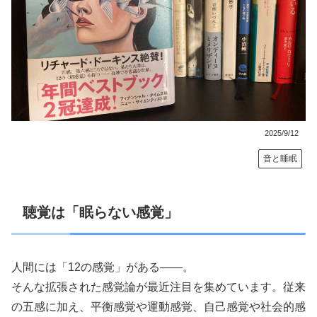
2025/9/12
音と睡眠
聴覚は「眠らない感覚」
人間には「12の感覚」がある——。
そんな拡張された感覚論が
最近
注目を集めています。
従来
の五感に加え、平衡感覚や運動感覚、自己感覚や社会的感