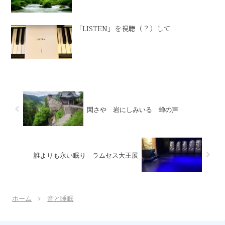
「LISTEN」を視聴（？）して
閑さや 岩にしみいる 蝉の声
誰よりも永い眠り ラムセス大王展
ホーム
音と睡眠