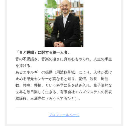
「音と睡眠」に関する第一人者。
音の不思議さ、音楽の凄さに身も心もやられ、人生の半生
を捧げる。
あるエネルギーの振動（周波数帯域）により、人体が受け
止める感覚センサーが異なると知り、驚愕。波長、周波
数、共鳴、共振、という科学に足を踏み入れ、量子論的な
世界を毎日楽しく生きる、有限会社エムズシステムの代表
取締役、三浦光仁（みうらてるひと）。
プロフィールページ