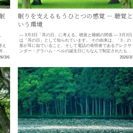
眠
眠りを支えるもうひとつの感覚 ― 聴覚と
いう環境
え
― 3月3日「耳の日」に考える、聴覚と睡眠の関係 ― 3月3日
は「耳の日」として知られています。 その由来は、「3」の
考え
形が耳に似ていること、そして電話の発明者であるアレクサ
何
ンダー・グラハム・ベルの誕生日にちなんで制定されたもの
です。 ベルは...
26/3/6
2026/3/