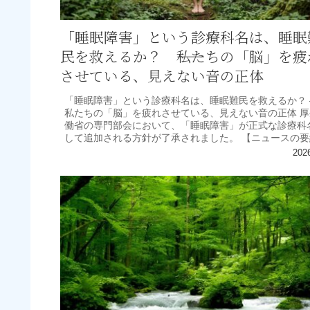
「睡眠障害」という診療科名は、睡眠
民を救えるか？ ――私たちの「脳」を疲
させている、見えない音の正体
「睡眠障害」という診療科名は、睡眠難民を救えるか？ 
私たちの「脳」を疲れさせている、見えない音の正体 厚
働省の専門部会において、「睡眠障害」が正式な診療科
して追加される方針が了承されました。 【ニュースの要
厚生労働省は、不...
202