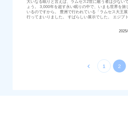
大いなる眠りと言えば、ラムセス2世に敵う者は少ない
ょう。 3,000年を超す永い眠りの中で、いまも世界を旅
いるのですから。 豊洲で行われている「ラムセス大王展
行ってまいりました。 すばらしい展示でした。 エジプ
も最も有名な、...
2025/
前
1
2
へ