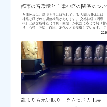
都市の音環境と自律神経の関係につい
自律神経は、環境を常に監視している 人間の身体には、
神経と呼ばれる調整機能があります。 交感神経（活動・
張）と副交感神経（休息・回復）が状況に応じて切り替
り、心拍、呼吸、血圧、消化などを制御しています。 こ
律神経は、意識よりも早...
202
誰よりも永い眠り ラムセス大王展