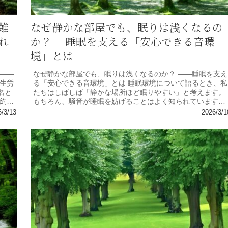
難
なぜ静かな部屋でも、眠りは浅くなるの
れ
か？ ​――睡眠を支える「安心できる音環
境」とは
――
なぜ静かな部屋でも、眠りは浅くなるのか？ ――睡眠を支え
生労
る「安心できる音環境」とは 睡眠環境について語るとき、私
名と
たちはしばしば「静かな場所ほど眠りやすい」と考えます。
約】
もちろん、騒音が睡眠を妨げることはよく知られています。
しかし、音と睡眠...
6/3/13
2026/3/1