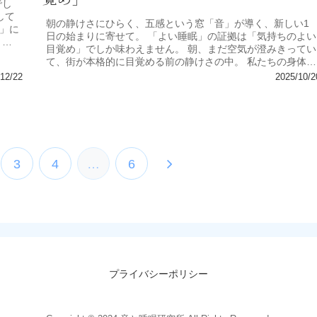
でし
して
朝の静けさにひらく、五感という窓「音」が導く、新しい1
」に
日の始まりに寄せて。 「よい睡眠」の証拠は「気持ちのよい
トで
目覚め」でしか味わえません。 朝、まだ空気が澄みきってい
て、街が本格的に目覚める前の静けさの中。 私たちの身体も
また、深い眠りの余...
12/22
2025/10/2
次
3
4
…
6
へ
プライバシーポリシー