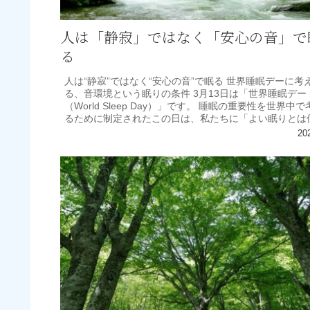
人は「静寂」ではなく「安心の音」で
る
人は“静寂”ではなく“安心の音”で眠る 世界睡眠デーに考
る、音環境という眠りの条件 3月13日は「世界睡眠デー
（World Sleep Day）」です。 睡眠の重要性を世界中で
るために制定されたこの日は、私たちに「よい眠りとは
か」を...
20