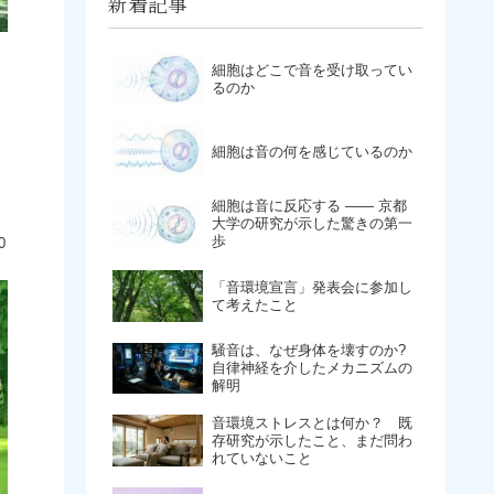
新着記事
細胞はどこで音を受け取ってい
るのか
細胞は音の何を感じているのか
細胞は音に反応する ―― 京都
大学の研究が示した驚きの第一
歩
0
「音環境宣言」発表会に参加し
て考えたこと
騒音は、なぜ身体を壊すのか​?
自律神経を介したメカニズムの
解明
​音環境ストレスとは何か？ 既
存研究が示したこと、まだ問わ
れていないこと