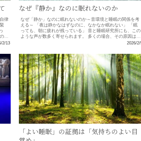
て
なぜ『静か』なのに眠れないのか
自律
なぜ「静か」なのに眠れないのか～音環境と睡眠の関係を考
緊
える～ 「夜は静かなはずなのに、なかなか眠れない」 「眠
わ
っても、朝に疲れが残っている」 音と睡眠研究所にも、この
の自
ような声が数多く寄せられます。 多くの場合、その原因はス
トレスや生活習慣に...
6/2/13
2026/2/
「よい睡眠」の証拠は「気持ちのよい目
覚め」