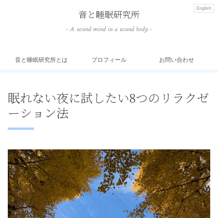
English
音と睡眠研究所
- A sound mind in a sound body -
音と睡眠研究所とは
プロフィール
お問い合わせ
眠れない夜に試したい8つのリラクゼ
ーション法