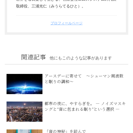
取締役、三浦光仁（みうらてるひと）。
プロフィールページ
関連記事
他にもこのような記事があります
アースデーに寄せて ～シューマン周波数
と眠りの調和～
都市の夜に、やすらぎを。 ― ノイズマスキ
ングと“音に包まれる眠り”という選択 ―
「音の神秘」を読んで