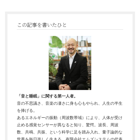
この記事を書いたひと
「音と睡眠」に関する第一人者。
音の不思議さ、音楽の凄さに身も心もやられ、人生の半生
を捧げる。
あるエネルギーの振動（周波数帯域）により、人体が受け
止める感覚センサーが異なると知り、驚愕。波長、周波
数、共鳴、共振、という科学に足を踏み入れ、量子論的な
世界を毎日楽しく生きる、有限会社エムズシステムの代表