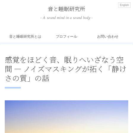
English
音と睡眠研究所
- A sound mind in a sound body -
音と睡眠研究所とは
プロフィール
お問い合わせ
感覚をほどく音、眠りへいざなう空
間 ― ノイズマスキングが拓く「静け
さの質」の話