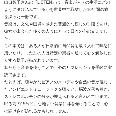
山口智子さんの『LISTEN』は、音楽が人々の生活にどの
ように溶け込んでいるかを世界中で取材した10年間の旅
を綴った一冊です。
音楽は、文化や国境を越えた普遍的な癒しの手段であり、
彼女が出会った多くの人々にとって日々の心の支えでし
た。
この本では、ある人が日常的に自然音を取り入れて瞑想に
用いたり、また別の人は特定の楽器を通じて心を解放した
りする様子が描かれています。
私たちも音楽を使うことで、心のリフレッシュを手軽に実
践できます。
たとえば、穏やかなピアノのメロディや自然の音が混じっ
たアンビエントミュージックを聴くと、脳波が落ち着き、
ストレスホルモンの分泌が抑えられると言われています。
眠る前の15分間、心地よい音楽に耳を傾けることで、心
の静けさが訪れるかもしれません。